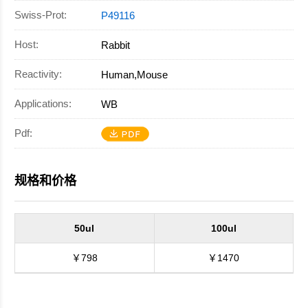
二抗
Swiss-Prot:
P49116
Host:
Rabbit
Reactivity:
Human,Mouse
Applications:
WB
Pdf:
规格和价格
50ul
100ul
￥798
￥1470