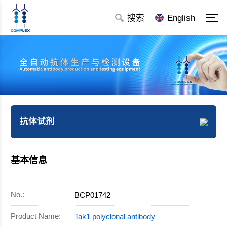
搜索
English
抗体试剂
一抗
基本信息
重组蛋白
内参
No.:
BCP01742
标签抗体
Product Name:
Tak1 polyclonal antibody