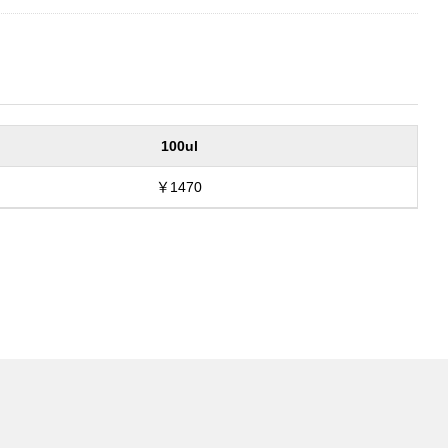
100ul
￥1470