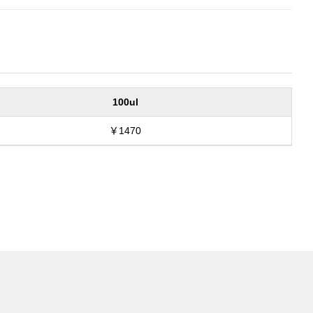
100ul
￥1470